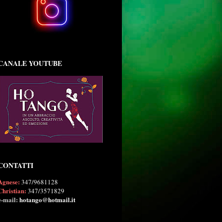
CANALE YOUTUBE
CONTATTI
Agnese:
347/9681128
Christian:
347/3571829
e-mail:
hotango@hotmail.it