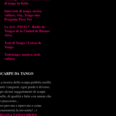
di tango in Italia
Interviste di tango, storia,
cultura, vita...Tengo una
Pregunta Para Vos
La 2x4 - FM 92.7 - Radio de
Tangos de la Ciudad de Buenos
Aires
Testi di Tango / Letras de
Tango
Todotango- musica, testi,
cultura
SCARPE DA TANGO
La ricerca della scarpa perfetta assilla
tutti i tangueri, ogni piede è diverso,
qui alcuni suggerimenti di scarpe
belle, di qualità e fatte con amore che
ci piacciono...
poi provate e riprovate e come
cenerentola la troverete! ;-)
REGINA TANGO SHOES