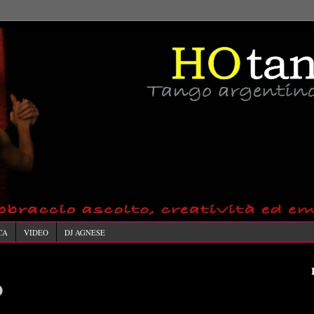
CA
VIDEO
DJ AGNESE
O