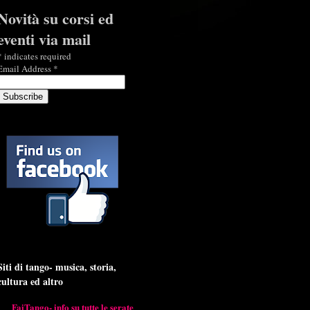
Novità su corsi ed
eventi via mail
*
indicates required
Email Address
*
Siti di tango- musica, storia,
cultura ed altro
FaiTango- info su tutte le serate