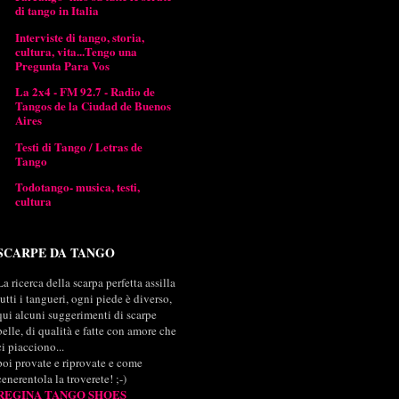
di tango in Italia
Interviste di tango, storia,
cultura, vita...Tengo una
Pregunta Para Vos
La 2x4 - FM 92.7 - Radio de
Tangos de la Ciudad de Buenos
Aires
Testi di Tango / Letras de
Tango
Todotango- musica, testi,
cultura
SCARPE DA TANGO
La ricerca della scarpa perfetta assilla
tutti i tangueri, ogni piede è diverso,
qui alcuni suggerimenti di scarpe
belle, di qualità e fatte con amore che
ci piacciono...
poi provate e riprovate e come
cenerentola la troverete! ;-)
REGINA TANGO SHOES