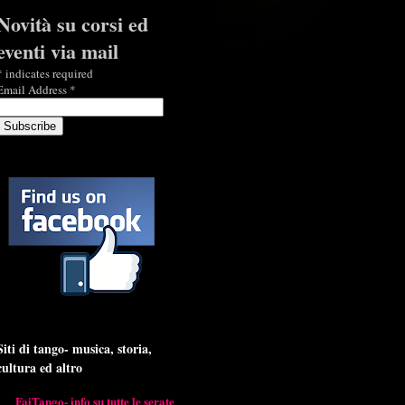
Novità su corsi ed
eventi via mail
*
indicates required
Email Address
*
Siti di tango- musica, storia,
cultura ed altro
FaiTango- info su tutte le serate