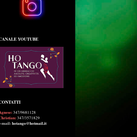
CANALE YOUTUBE
CONTATTI
Agnese:
347/9681128
Christian:
347/3571829
e-mail:
hotango@hotmail.it